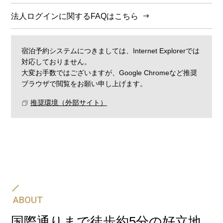
法人ログインに関するFAQはこちら
宿泊予約システムにつきましては、Internet Explorerでは
対応しておりません。
大変お手数ではございますが、Google Chromeなど推奨
ブラウザで閲覧をお願い申し上げます。
推奨環境（外部サイト）
飛行機・JR・新幹線と、ホテルの宿泊予約をセットに
して一度の手続きでご予約可能です。
航空券＋宿泊プラン
ABOUT
国際通りまで徒歩約5分の好立地
新幹線・JR＋宿泊プラン