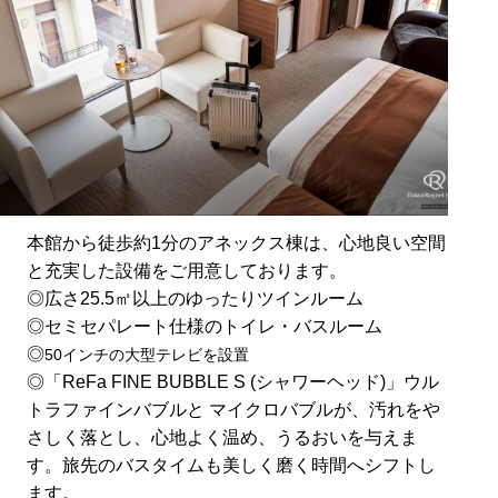
本館から徒歩約1分のアネックス棟は、心地良い空間
と充実した設備をご用意しております。
◎広さ25.5㎡以上のゆったりツインルーム
◎セミセパレート仕様のトイレ・バスルーム
◎
50インチの大型テレビを設置
◎「ReFa FINE BUBBLE S (シャワーヘッド)」ウル
トラファインバブルと マイクロバブルが、汚れをや
さしく落とし、心地よく温め、うるおいを与えま
す。旅先のバスタイムも美しく磨く時間へシフトし
ます。