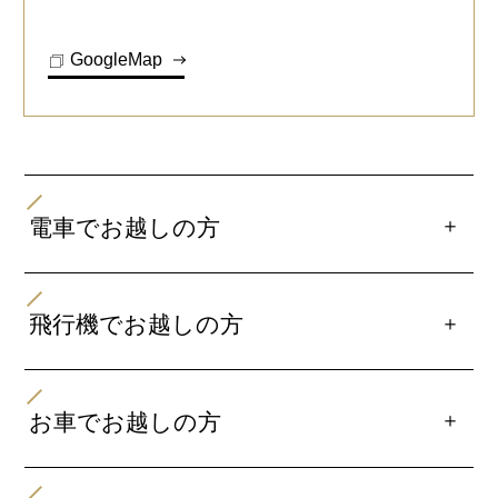
GoogleMap
＋
電車でお越しの方
最寄り駅
ゆいレールにて「旭橋駅」又は「県庁前駅」下車、徒歩
＋
飛行機でお越しの方
約3分
那覇空港より
那覇空港方面からお越しの場合は「旭橋駅」で下車して
ゆいレールで（約10分）「旭橋駅」下車、徒歩約3分
＋
お車でお越しの方
ください。
「旭橋駅」改札を出て左側の階段を下り、川沿いを「県
「旭橋駅」改札を出て左側の階段を下り、川沿いを「県
庁前」方面へ進む。約80m程で「泉崎通り」に到達し、
那覇空港より車で約15分
庁前」方面へ進む。約80m程で「泉崎通り」に到達し、