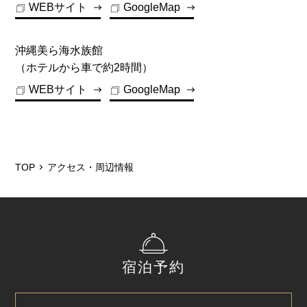
WEBサイト
GoogleMap
【注意事項】
※チェックイン順（ご予約は不可）にてご案内と
沖縄美ら海水族館
なります。
（ホテルから車で約2時間）
※万が一満車の際は近隣駐車場をご案内しており
WEBサイト
GoogleMap
ます。
TOP
アクセス・周辺情報
宿泊予約