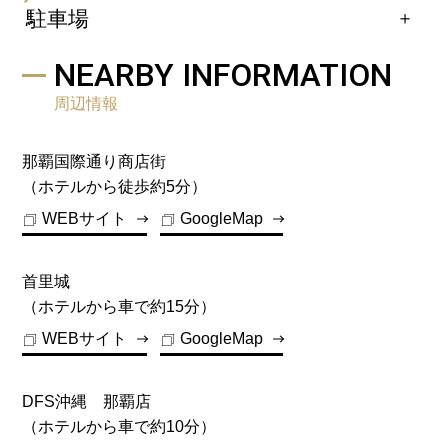
この通りを右手に30m程進んだ右側です。
＋
駐車場
この通りを右手に30m程進んだ右側です。
PARKING
ゆいレール「旭橋駅」からホテルへの道案内
NEARBY INFORMATION
【場所】
周辺情報
ホテル敷地内裏手 立体駐車場
那覇国際通り商店街
【料金】
（ホテルから徒歩約5分）
1泊（14:00～翌11:00）1台につき1,500円（税
WEBサイト
GoogleMap
込）
【営業時間】
首里城
7:00～23:00
（ホテルから車で約15分）
【台数】
WEBサイト
GoogleMap
36台（先着順・予約不可）
普通車28台（車体制限1.55m）/ハイルーフ車8台
（車高制限2.00m）
DFS沖縄 那覇店
※その他、車輌制限もございますので、詳しくは
（ホテルから車で約10分）
ホテルまでご連絡下さい。