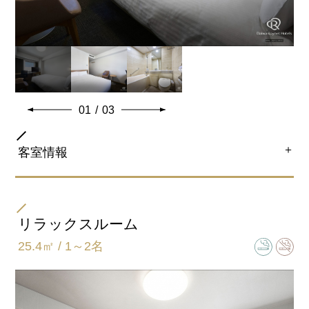
01
/
03
＋
客室情報
部屋タイプ
シングル/ダブル
リラックスルーム
25.4㎡ / 1～2名
ベッドサイズ
154㎝×203㎝