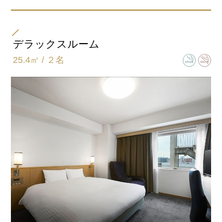
部屋タイプ
ダブル
デラックスルーム
25.4㎡ / ２名
ベッドサイズ
168㎝×203㎝
バスタイプ
ユニットバスルーム
特徴
43インチ地デジ対応液晶テレビ
※ベビーベッド設置可
マッサージチェア