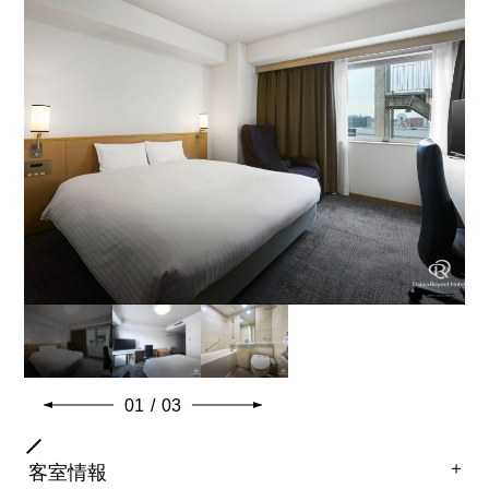
バスタイプ
ユニットバスルーム
特徴
43インチ地デジ対応液晶テレビ
※ベビーベッド設置不可
共通客室設備・アメニティ
01
/
03
＋
客室情報