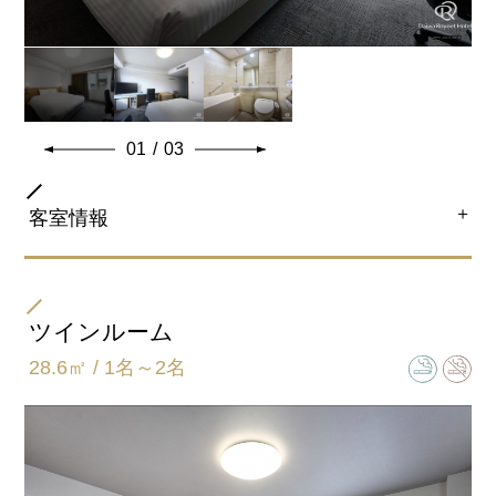
共通客室設備・アメニティ
01
/
03
＋
客室情報
部屋タイプ
ダブル
ツインルーム
28.6㎡ / 1名～2名
ベッドサイズ
168㎝×203㎝
バスタイプ