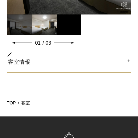
01
/
03
＋
客室情報
部屋タイプ
ツイン
TOP
客室
ベッドサイズ
122㎝×203㎝