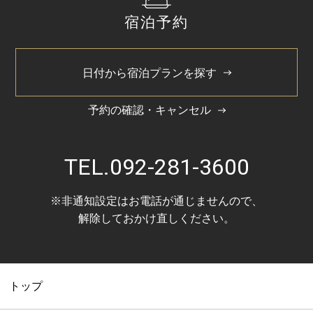
バスタイプ
宿泊予約
ユニットバスルーム
特徴
日付から宿泊プランを探す
50インチ地デジ対応液晶テレビ
※ベビーベッド設置可
予約の確認・キャンセル
※エキストラベッド設置可
ユニバーサルツインルームは喫煙室のみご用意しており
ます。
TEL.
092-281-3600
1室のみのご案内になりますので、詳しくはホテルまで
お問い合わせ下さい。
※非通知設定はお電話が通じませんので、
解除しておかけ直しください。
共通客室設備・アメニティ
トップ