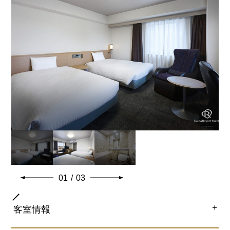
ユニットバスルーム
特徴
43インチ地デジ対応液晶テレビ
※ベビーベッド設置可
マッサージチェア
共通客室設備・アメニティ
01
/
03
＋
客室情報