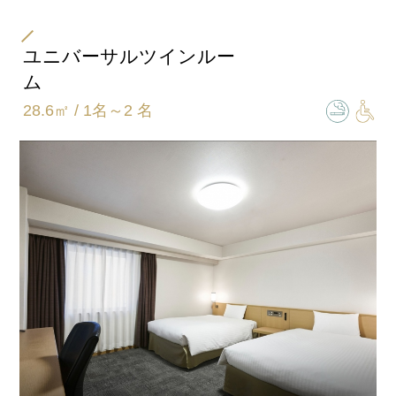
部屋タイプ
ツイン
ユニバーサルツインルー
ム
ベッドサイズ
28.6㎡ / 1名～2 名
122㎝×203㎝
バスタイプ
ユニットバスルーム
特徴
50インチ地デジ対応液晶テレビ
※ベビーベッド設置可
※エキストラベッド設置可
共通客室設備・アメニティ