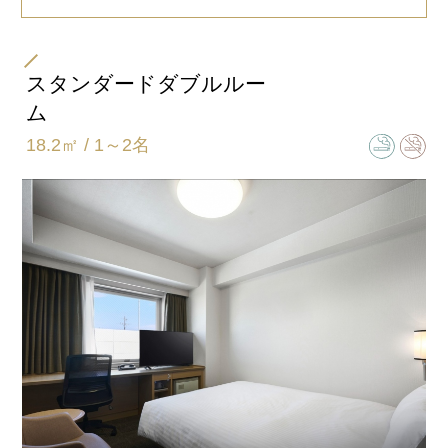
保しております。
ベッドサイドに電源を確保しております。携帯の
充電等にご利用いただけます。
※画像はイメージです。
スタンダードダブルルー
ム
PC・書類を広げてデスクワークに最適な環境をご
※画像はイメージです。
18.2㎡ / 1～2名
用意しております。
お部屋の空気を快適・清潔に保つ、加湿機能付空
※画像はイメージです。
気清浄機を完備。
冬の乾燥しがちな客室に、あると嬉しいアイテム
です。
フランスベッド社のこだわり「高密度連続スプリ
ング」スタンダードベッドを採用。デュベスタイ
ルで快適な睡眠を。
※ホテルによりメーカー・タイプは異なります。
※画像はイメージです。
※導入時期によりマットレスの型番・仕様が異なります。
※画像はイメージです。