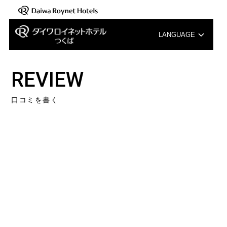
LANGUAGE
English
REVIEW
中文（簡体字）
口コミを書く
中文（繁体字）
한국어