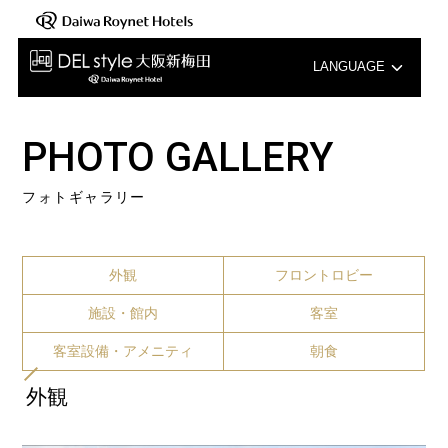
LANGUAGE
English
PHOTO GALLERY
中文（簡体字）
フォトギャラリー
中文（繁体字）
한국어
外観
フロントロビー
施設・館内
客室
客室設備・アメニティ
朝食
外観