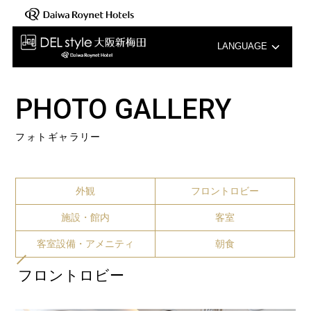
LANGUAGE
English
PHOTO GALLERY
中文（簡体字）
フォトギャラリー
中文（繁体字）
한국어
外観
フロントロビー
施設・館内
客室
客室設備・アメニティ
朝食
フロントロビー