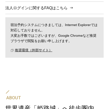
法人ログインに関するFAQはこちら
宿泊予約システムにつきましては、Internet Explorerでは
対応しておりません。
大変お手数ではございますが、Google Chromeなど推奨
ブラウザで閲覧をお願い申し上げます。
推奨環境（外部サイト）
飛行機・JR・新幹線と、ホテルの宿泊予約をセットに
して一度の手続きでご予約可能です。
航空券＋宿泊プラン
ABOUT
世界遺産「姫路城」へ徒歩圏内。
新幹線・JR＋宿泊プラン