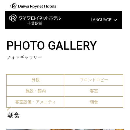
LANGUAGE
English
PHOTO GALLERY
中文（簡体字）
フォトギャラリー
中文（繁体字）
한국어
外観
フロントロビー
施設・館内
客室
客室設備・アメニティ
朝食
朝食