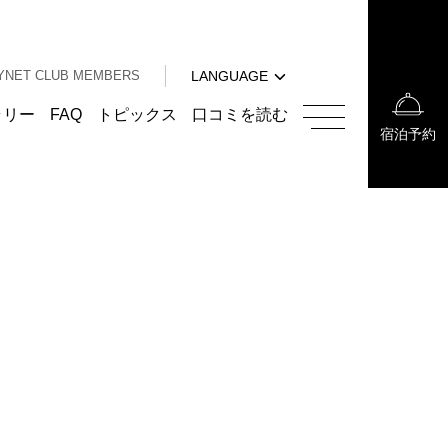
中文（簡体字）
中文（繁体字）
YNET CLUB MEMBERS
LANGUAGE
한국어
English
ラリー
FAQ
トピックス
口コミを読む
宿泊予約
中文（簡体字）
中文（繁体字）
한국어