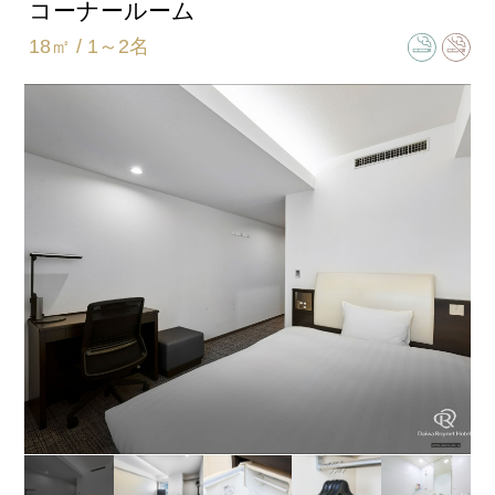
ダブル
コーナールーム
18㎡ / 1～2名
ベッドサイズ
154㎝×203㎝
バスタイプ
ユニットバスルーム
特徴
マッサージチェアで寛ぎの時間をお過ごしください。
※ベビーベッド設置不可
共通客室設備・アメニティ