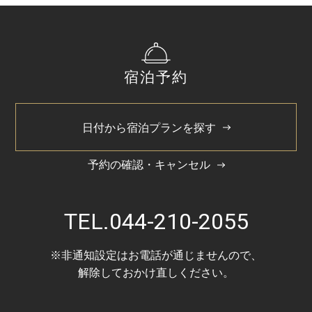
168㎝×203㎝
バスタイプ
宿泊予約
ユニットバスルーム
特徴
日付から宿泊プランを探す
どなたでも快適にご利用いただけるユニバーサルデザイ
ンをコンセプトにしたお部屋です。
予約の確認・キャンセル
バス・トイレはユニットバスで、手すりを設けるなど安
全性や使いやすさにも配慮しています。
TEL.
044-210-2055
ご予約の際はお電話にてお問い合わせ下さい。
※ベビーベッド設置可
※非通知設定はお電話が通じませんので、
解除しておかけ直しください。
共通客室設備・アメニティ