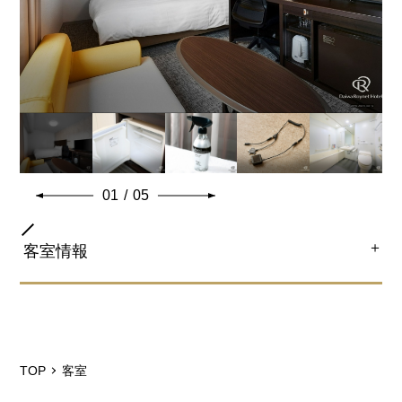
す。
【ハリウッドツインルーム限定】2つのReFa製品でワン
ランク上の美しさを体感できる！
■「ReFa BEAUTECH DRYER SMART」（ヘアドライ
ヤー）コンパクトなボディなのに、驚きのパワー。すば
やく乾いて、美しくまとまる。
■「ReFa BEAUTECH STRAIGHT IRON」（ストレート
アイロン）で、髪をやさしく包み込みながらレア髪スト
01
/
05
レートのスタイリングが期待できます。
＋
客室情報
※ベビーベッド設置可
部屋タイプ
ダブル
共通客室設備・アメニティ
TOP
客室
ベッドサイズ