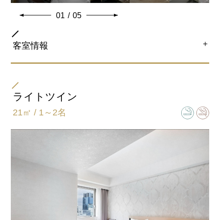
共通客室設備・アメニティ
01
/
05
＋
客室情報
部屋タイプ
ダブル
ライトツイン
21㎡ / 1～2名
ベッドサイズ
168㎝×203㎝
バスタイプ
ユニットバスルーム
特徴