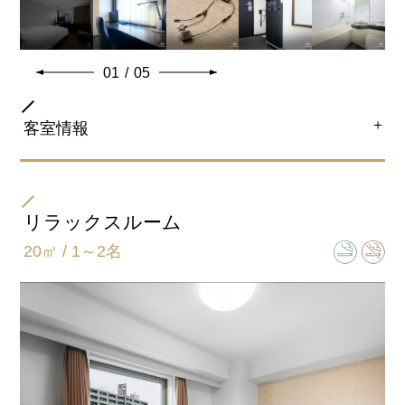
01
/
05
＋
客室情報
部屋タイプ
ダブル
リラックスルーム
20㎡ / 1～2名
ベッドサイズ
154㎝×203㎝
バスタイプ
ユニットバスルーム