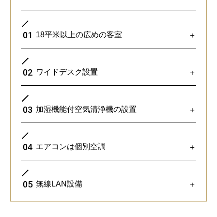
01
18平米以上の広めの客室
＋
02
ワイドデスク設置
＋
03
加湿機能付空気清浄機の設置
＋
04
エアコンは個別空調
＋
全客室18平米以上のゆったり設計。
05
無線LAN設備
＋
スーツケースを置いてもゆとりあるスペースを確
保しております。
PC・書類を広げてデスクワークに最適な環境をご