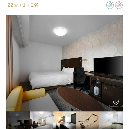
22㎡ / 1～2名
ベッドサイズ
154㎝×203㎝
バスタイプ
ユニットバスルーム
特徴
13階（喫煙）14階（禁煙）確約です。
フットマッサージで一日のお疲れを癒してください。
※ベビーベッド設置不可
案内
現在、サイドチェアは撤去しております。