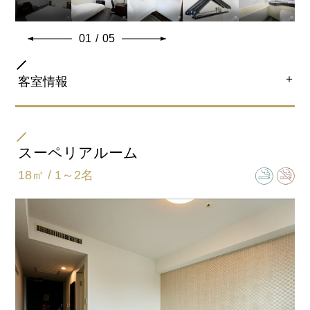
01
/
05
＋
客室情報
部屋タイプ
ダブル
スーペリアルーム
18㎡ / 1～2名
ベッドサイズ
154㎝×203㎝
バスタイプ
ユニットバスルーム