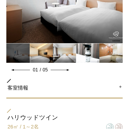
海外からのお客様にも安心の広いお部屋とベッドをご用
意しております。
※ベビーベッド設置可
共通客室設備・アメニティ
01
/
05
＋
客室情報
部屋タイプ
ツイン
ハリウッドツイン
26㎡ / 1～2名