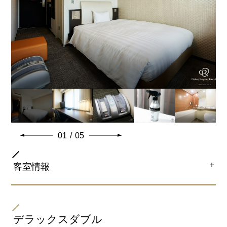
特徴
角部屋に位置しているので、ゆっくりされたい方におす
すめです。
アイロンも設置しております。
※ベビーベッド設置不可
共通客室設備・アメニティ
01
/
05
＋
客室情報
部屋タイプ
ダブル
デラックスダブル