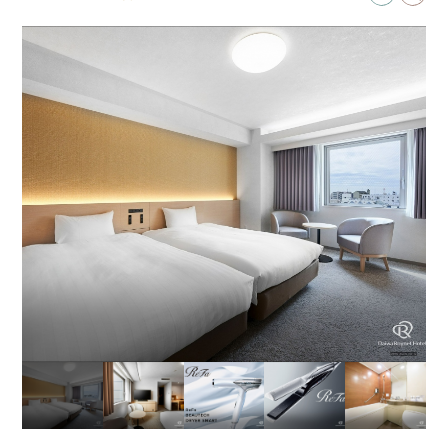
ベッドサイズ
97㎝×195㎝ ×2台
バスタイプ
ユニットバスルーム
特徴
21平米の広さに97センチ幅のベッドが2台！
壁掛けテレビ設置で、コンパクトなのに使い勝手のよい
客室です。
共通客室設備・アメニティ