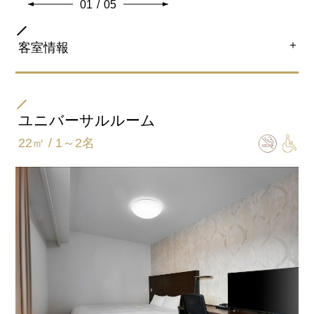
01
/
05
＋
客室情報
部屋タイプ
ツイン
ユニバーサルルーム
22㎡ / 1～2名
ベッドサイズ
122㎝×203㎝ ×2台
バスタイプ
ユニットバスルーム
特徴
使いやすい間取りと広いお部屋は長期滞在にも快適で