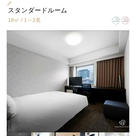
用意しております。
※画像はイメージです。
スタンダードルーム
18㎡ / 1～2名
お部屋の空気を快適・清潔に保つ、加湿機能付空
※画像はイメージです。
気清浄機を完備。
冬の乾燥しがちな客室に、あると嬉しいアイテム
です。
全客室個別空調を採用。
ご自身にあった快適な室温に調整していただけま
す。
※ホテルによりメーカー・タイプは異なります。
※画像はイメージです。
全ての客室内に無線LAN環境をご用意。
無料でご利用いただけます。
※画像はイメージです。
※画像はイメージです。