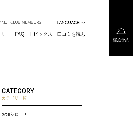
中文（簡体字）
中文（繁体字）
YNET CLUB MEMBERS
LANGUAGE
한국어
English
ラリー
FAQ
トピックス
口コミを読む
宿泊予約
中文（簡体字）
中文（繁体字）
한국어
CATEGORY
カテゴリ一覧
お知らせ