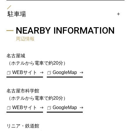
・県営名古屋空港（小牧空港）より 連絡バスにて約35
・東名高速道路（東京・静岡方面）
分→「名古屋駅前」下車、徒歩約12分。
[名古屋IC] - 東名阪自動車道 - [上社JCT] - 名古屋高速
＋
駐車場
→ [錦橋出口] 出口より約10分
PARKING
・名神高速・中央自動車道（大阪・長野方面）
NEARBY INFORMATION
[一宮IC] - 名古屋高速 → [明道町出口] 出口より約10分
※駐車場は2025年3月31日をもちまして、営業を
周辺情報
・東名阪自動車道（奈良・三重方面）
終了いたしました。
[名古屋西JCT] - 名古屋高速 → [錦橋出口] 出口より約
10分
名古屋城
（ホテルから電車で約20分）
WEBサイト
GoogleMap
名古屋市科学館
（ホテルから電車で約20分）
WEBサイト
GoogleMap
リニア・鉄道館