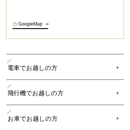
GoogleMap
＋
電車でお越しの方
最寄り駅
・JR名古屋駅太閤通口（新幹線口）より徒歩約3分
＋
飛行機でお越しの方
・名鉄名古屋 近鉄名古屋駅より 徒歩約13分
・中部国際空港（セントレア）直結、名鉄「中部国際空
港駅」より 名鉄特急利用で約30分、「名鉄名古屋駅」
＋
お車でお越しの方
下車、徒歩約11分。