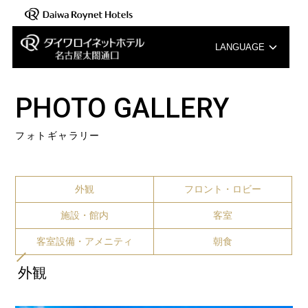
LANGUAGE
English
PHOTO GALLERY
中文（簡体字）
フォトギャラリー
中文（繁体字）
한국어
外観
フロント・ロビー
施設・館内
客室
客室設備・アメニティ
朝食
外観