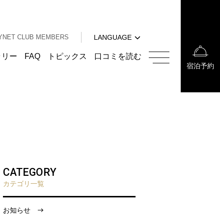
中文（簡体字）
中文（繁体字）
YNET CLUB MEMBERS
LANGUAGE
한국어
English
ラリー
FAQ
トピックス
口コミを読む
宿泊予約
中文（簡体字）
中文（繁体字）
한국어
CATEGORY
カテゴリ一覧
お知らせ