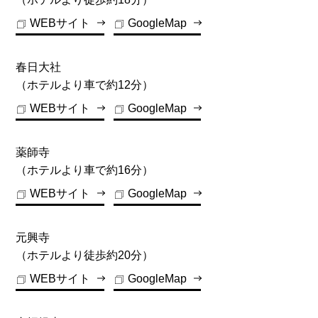
※敷地内の駐車場が満車になりますと提携駐車場
WEBサイト
GoogleMap
はございませんので、お客様の自己負担にて近隣
のコインパーキングにお停めいただきます。
春日大社
車両制限：全長5.015m、車幅1.85m、車高2.0m、
（ホテルより車で約12分）
重量2.5t
駐車場営業時間：7:00～22:00
WEBサイト
GoogleMap
（近隣パーキングの参考価格：100円（税込）/20
薬師寺
分。当日最大700円（税込）。24時間以内1,200円
（ホテルより車で約16分）
（税込））
WEBサイト
GoogleMap
ご不明な点がございましたら、ホテルまでお問い
合わせくださいませ。
元興寺
（ホテルより徒歩約20分）
WEBサイト
GoogleMap