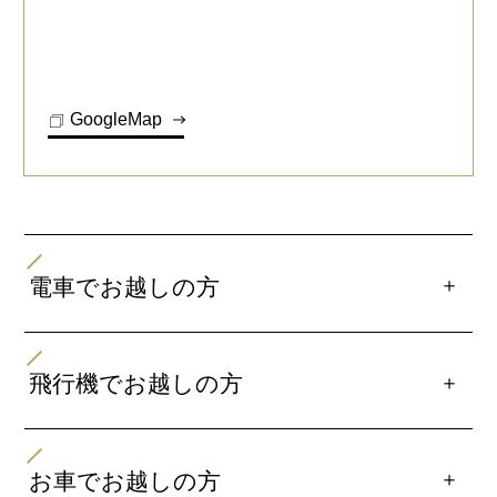
GoogleMap
＋
電車でお越しの方
・JR「奈良駅」西口より徒歩約3分
・「近鉄奈良駅」より徒歩約15分
＋
飛行機でお越しの方
・関西空港よりJR「奈良駅」行きリムジンバス【奈良
交通/関西空港交通】で約100分
＋
お車でお越しの方