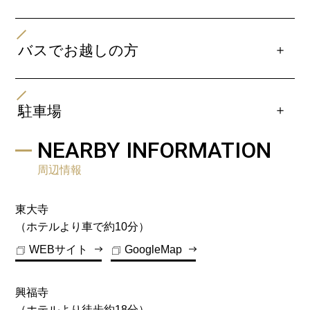
・大阪国際空港（伊丹空港）よりJR「奈良駅」行きリ
ムジンバス【奈良交通/関西空港交通】で約90分
・第二阪奈道路「宝来ランプ」下車、約20分
・京奈和自動車道「木津IC」下車、約15分
＋
バスでお越しの方
市内路線バス【奈良交通】「奈良駅」下車、徒歩約5分
＋
駐車場
敷地内駐車場
NEARBY INFORMATION
ホテルの敷地内に収容台数50台の平面と立体の駐車場が
周辺情報
ございます。
PARKING
東大寺
（ホテルより車で約10分）
先着順。予約不可。
WEBサイト
GoogleMap
平面駐車場 14台分 立体駐車場36台 駐車場スペー
スあり。
※宿泊当日12:00～翌12:00の間、1台当たり1,200
興福寺
円（消費税込み）
（ホテルより徒歩約18分）