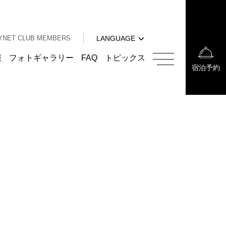
中文（簡体字）
中文（繁体字）
YNET CLUB MEMBERS
LANGUAGE
한국어
English
報
フォトギャラリー
FAQ
トピックス
宿泊予約
中文（簡体字）
中文（繁体字）
한국어