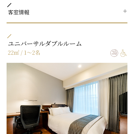
＋
客室情報
共通客室設備・アメニティ
部屋タイプ
ツイン / トリプル / フォース
ユニバーサルダブルルーム
22㎡ / 1～2名
ベッドサイズ
110㎝×195㎝×2台
エキストラベッド 97㎝×180㎝×2台
バスタイプ
バス・トイレ独立の完全セパレート
特徴
【ReFa美容アイテム】