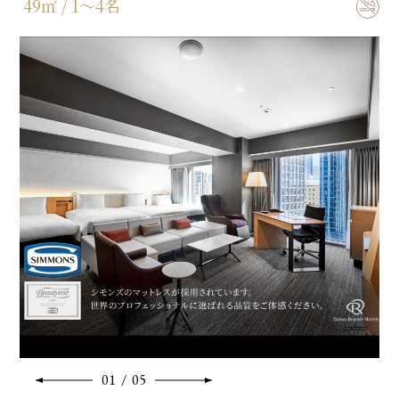
49㎡ / 1～4名
ベッドサイズ
110㎝×195㎝×2台
エキストラベッド 92㎝×181㎝×1台
バスタイプ
セミセパレート(バス・トイレ別)
特徴
【ReFa美容アイテム】
・ReFa BEAUTECH DRYER PRO（ドライヤー）
MOISTモード(しっとり仕上げる)・VOLUME UPモード(ふん
わり仕上げる)・SCALPモード(頭皮用)で頭皮を守り、しっと
りツヤのある美しい髪に仕上げます。
※ベビーベッド設置不可
01
/
05
※エキストラベッド：3名様利用時