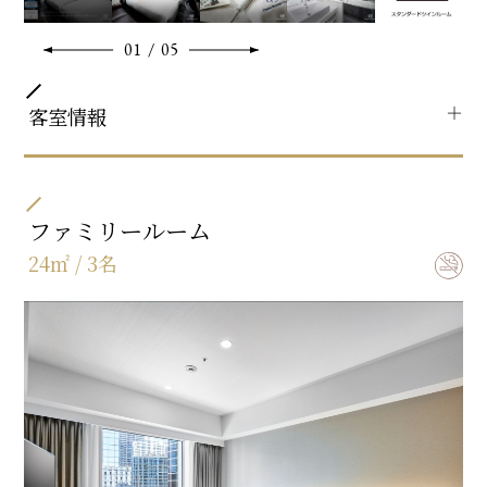
※ベビーベッド設置不可
01
/
05
共通客室設備・アメニティ
＋
客室情報
部屋タイプ
ツイン
ファミリールーム
24㎡ / 3名
ベッドサイズ
110㎝×195㎝×2台
バスタイプ
セミセパレート(バス・トイレ別)
特徴