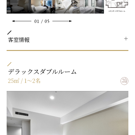
01
/
05
＋
客室情報
部屋タイプ
シングル / ダブル
デラックスダブルルーム
25㎡ / 1～2名
ベッドサイズ
154㎝×195㎝
バスタイプ
セミセパレート(バス・トイレ別)