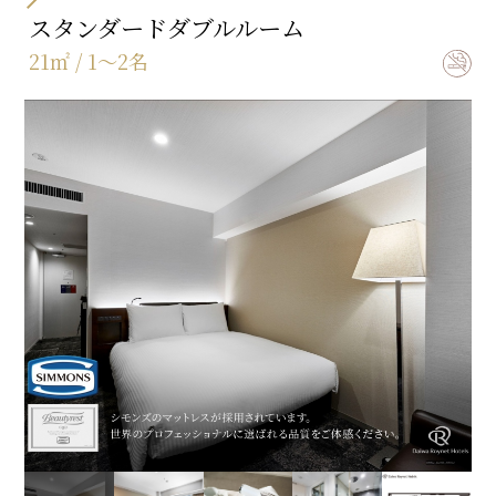
スタンダードダブルルーム
※画像はイメージです。
21㎡ / 1～2名
ユニバーサルルームを除く全客室にセミセパレート、
又はセパレートタイプを採用しオーバーヘッドシャワ
ーも完備。
広さだけではなく、プライベートにも配慮された空間
お部屋の空気を快適・清潔に保つ、加湿機能付空気清
となっています。
浄機を完備。
冬の乾燥しがちな客室に、あると嬉しいアイテムです。
全室ベッドはこだわりのシモンズベッドで統一。良質
※画像はイメージです。
かつ快適な睡眠にいざないます。
※ホテルによりメーカー・タイプは異なります。
※画像はイメージです。
※画像はイメージです。