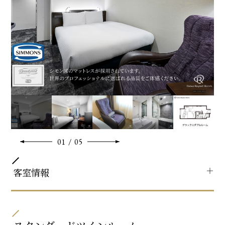
特徴
【ReFa美容アイテム】
・ReFa BEAUTECH DRYER PRO（ドライヤー）
MOISTモード(しっとり仕上げる)・VOLUME UPモード(ふん
わり仕上げる)・SCALPモード(頭皮用)で頭皮を守り、しっと
りツヤのある美しい髪に仕上げます。
※ベビーベッド設置不可
共通客室設備・アメニティ
01
/
05
＋
客室情報
部屋タイプ
シングル / ダブル