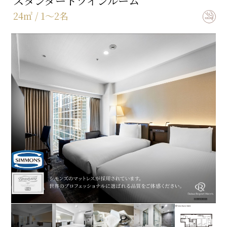
スタンダードツインルーム
24㎡ / 1～2名
ベッドサイズ
168㎝×195㎝
バスタイプ
セミセパレート(バス・トイレ別)
特徴
マッサージチェアで寛ぎの時間をお過ごし下さい。
【ReFa美容アイテム】
・ReFa BEAUTECH DRYER PRO（ドライヤー）
MOISTモード(しっとり仕上げる)・VOLUME UPモード(ふん
わり仕上げる)・SCALPモード(頭皮用)で頭皮を守り、しっと
りツヤのある美しい髪に仕上げます。