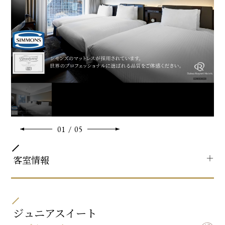
【ReFa美容アイテム】
・ReFa BEAUTECH DRYER PRO（ドライヤー）
MOISTモード(しっとり仕上げる)・VOLUME UPモード(ふん
わり仕上げる)・SCALPモード(頭皮用)で頭皮を守り、しっと
りツヤのある美しい髪に仕上げます。
※ベビーベッド設置不可
共通客室設備・アメニティ
01
/
05
＋
客室情報
部屋タイプ
ツイン / トリプル
ジュニアスイート