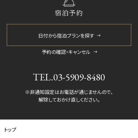
バスタイプ
宿泊予約
ユニットバス
特徴
日付から宿泊プランを探す
【ReFa美容アイテム】
・ReFa BEAUTECH DRYER PRO（ドライヤー）
予約の確認・キャンセル
MOISTモード(しっとり仕上げる)・VOLUME UPモード(ふん
わり仕上げる)・SCALPモード(頭皮用)で頭皮を守り、しっと
りツヤのある美しい髪に仕上げます。
TEL.
03-5909-8480
※ベビーベッド設置不可
※非通知設定はお電話が通じませんので、
※お部屋に段差がなく、車椅子をご利用の方にもおすすめ
解除しておかけ直しください。
です。
1室のみのご案内となりますので、空室状況はホテルまでお
問い合わせください。