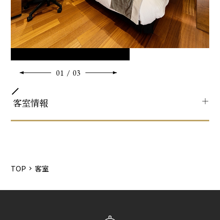
・ReFa BEAUTECH DRYER PRO（ドライヤー）
MOISTモード(しっとり仕上げる)・VOLUME UPモード(ふん
わり仕上げる)・SCALPモード(頭皮用)で頭皮を守り、しっと
りツヤのある美しい髪に仕上げます。
※ベビーベッド設置可
※エキストラベッド：3名様利用時は1台、4名利用時は2台
※お部屋の中央の間仕切りで空間を二分できるセパレート
01
/
03
タイプ、ジュニアスイートならではの空間を存分にお楽しみ
いただけるオープンタイプの二種類ございます。
＋
客室情報
共通客室設備・アメニティ
部屋タイプ
シングル / ダブル
TOP
客室
ベッドサイズ
154㎝×195㎝