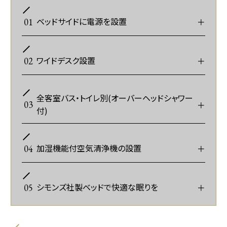
ベッドサイドに電源を設置
＋
01
ワイドデスク設置
＋
02
全客室バス・トイレ別(オーバーヘッドシャワー
＋
03
付)
加湿機能付空気清浄機の設置
＋
04
ベッドサイドに電源を確保しております。携帯の充電
等にご利用いただけます。
シモンズ社製ベッドで快適な眠りを
＋
05
PC・書類を広げてデスクワークに最適な環境をご用
※画像はイメージです。
意しております。