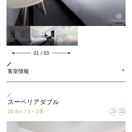
01
/
03
＋
客室情報
部屋タイプ
ダブル
スーペリアダブル
20.8㎡ / 1～2名
ベッドサイズ
154ｃｍ×203ｃｍ