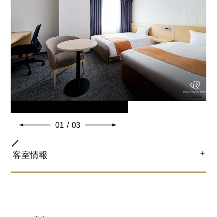
ユニットバス
特徴
50インチ液晶テレビ
冷蔵庫小型 2 ドアファン式
3つのReFa製品でワンランク上の美しさを体感できる！
・ReFa FINE BUBBLE S(シャワーヘッド)
・ReFa BEAUTECH DRYER PRO(ドライヤー)
・ReFa BEAUTECH CURL IRON(カールアイロン)
※3名様利用の場合、エキストラベッド（110cm幅）を
設置。
※ベビーベッドの設置が可能でございます。設置をご希
望のお客様はお手数ですがホテルまでご連絡下さいま
01
/
03
せ。
＋
客室情報
共通客室設備・アメニティ