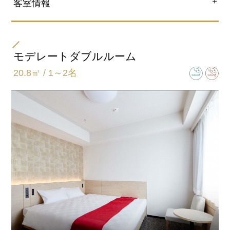
＋
客室情報
部屋タイプ
ダブル
モデレートダブルルーム
20.8㎡ / 1～2名
ベッドサイズ
168ｃｍ×203ｃｍ
バスタイプ
ユニットバス
特徴
40インチ液晶テレビ
3つのReFa製品でワンランク上の美しさを体感できる！
・ReFa FINE BUBBLE S(シャワーヘッド)