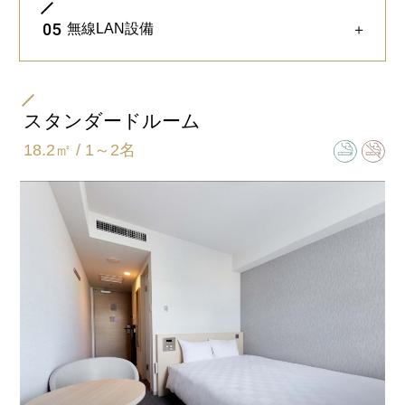
全客室18平米以上のゆったり設計。
05
無線LAN設備
＋
スーツケースを置いてもゆとりあるスペースを確
保しております。
ベッドサイドに電源を確保しております。携帯の
充電等にご利用いただけます。
※画像はイメージです。
スタンダードルーム
18.2㎡ / 1～2名
PC・書類を広げてデスクワークに最適な環境をご
※画像はイメージです。
用意しております。
英国製ズボンプレッサーを全室にご用意しており
※画像はイメージです。
ます。
30分でシャープな折り目に仕上がります。
全ての客室内に無線LAN環境をご用意。
無料でご利用いただけます。
※画像はイメージです。
※画像はイメージです。