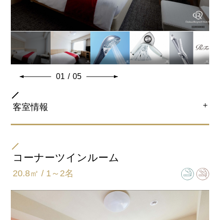
・ReFa BEAUTECH DRYER PRO(ドライヤー)
・ReFa BEAUTECH CURL IRON(カールアイロン)
2階～8階の角部屋に位置しています。
※ベビーベッド・エキストラベッドの設置ができないお
部屋タイプでございます。
01
/
05
共通客室設備・アメニティ
＋
客室情報
部屋タイプ
ダブル
コーナーツインルーム
20.8㎡ / 1～2名
ベッドサイズ
168cmｘ203cm