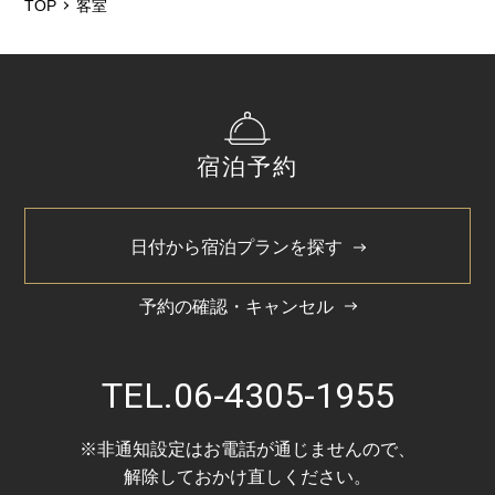
部屋タイプ
ツイン
TOP
客室
ベッドサイズ
122ｃｍ×200ｃｍ
バスタイプ
宿泊予約
ユニットバス
特徴
日付から宿泊プランを探す
40インチ液晶テレビ
2階(フロント)に位置しています
予約の確認・キャンセル
※ベビーベッドの設置が可能でございます。設置をご希
望のお客様はお手数ですがホテルまでご連絡下さいま
せ。
TEL.
06-4305-1955