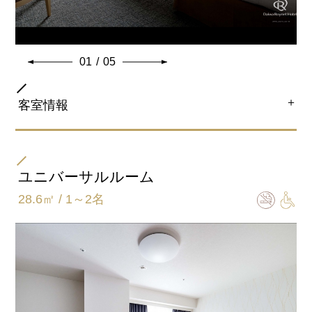
・ReFa BEAUTECH CURL IRON(カールアイロン)
3～14階の角部屋に位置しています。
※ベビーベッド・エキストラベッドの設置ができないお
部屋タイプでございます。
※有線LAN接続をご利用できないお部屋タイプでござい
ます。
01
/
05
共通客室設備・アメニティ
＋
客室情報
部屋タイプ
ツイン
ユニバーサルルーム
28.6㎡ / 1～2名
ベッドサイズ
122ｃｍ×200ｃｍ
バスタイプ