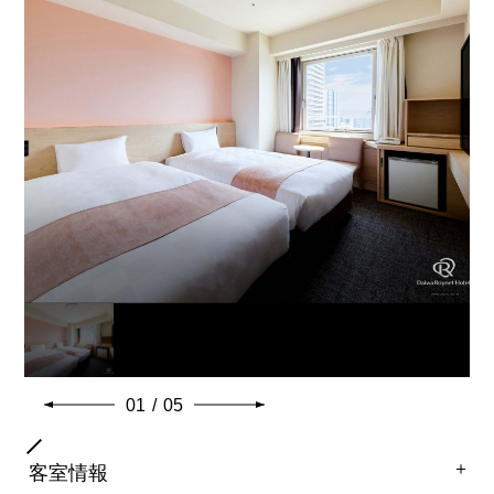
バスタイプ
ユニットバス
特徴
40インチ液晶テレビ
3つのReFa製品でワンランク上の美しさを体感できる！
・ReFa FINE BUBBLE S(シャワーヘッド)
・ReFa BEAUTECH DRYER PRO(ドライヤー)
・ReFa BEAUTECH CURL IRON(カールアイロン)
8～11階の角部屋に位置しています。
※ベビーベッド・エキストラベッドの設置ができないお
部屋タイプでございます。
※有線LAN接続をご利用できないお部屋タイプでござい
ます。
01
/
05
共通客室設備・アメニティ
＋
客室情報