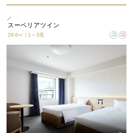
部屋タイプ
ツイン
スーペリアツイン
28.6㎡ / 1～3名
ベッドサイズ
110cmｘ200cm
バスタイプ
ユニットバス
特徴
40インチ液晶テレビ
3つのReFa製品でワンランク上の美しさを体感できる！
・ReFa FINE BUBBLE S(シャワーヘッド)
・ReFa BEAUTECH DRYER PRO(ドライヤー)