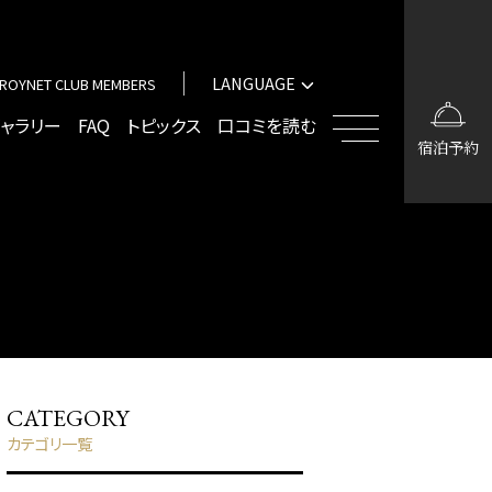
中文（簡体字）
中文（繁体字）
LANGUAGE
ROYNET CLUB MEMBERS
한국어
English
ギャラリー
FAQ
トピックス
口コミを読む
宿泊予約
中文（簡体字）
中文（繁体字）
한국어
CATEGORY
カテゴリ一覧