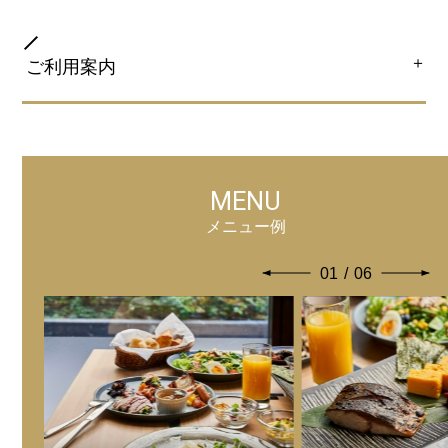
＋
ご利用案内
会場
ホテル１階 「ITALIAN BBQ LaBettola」（イタリアン
バーベキューラベットラ）
MENU
メニュー例
営業時間
01
/
06
6：30 〜 10：00（9：30受付終了）
ご利用料金
大人：1,870円（税込）
子供：小学生1,320円（税込）未就学児660円（税込）、
3歳以下無料