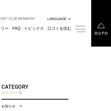
中文（簡体字）
中文（繁体字）
YNET CLUB MEMBERS
LANGUAGE
한국어
English
ラリー
FAQ
トピックス
口コミを読む
宿泊予約
中文（簡体字）
中文（繁体字）
한국어
CATEGORY
カテゴリ一覧
お知らせ