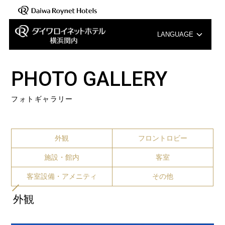
LANGUAGE
English
PHOTO GALLERY
中文（簡体字）
フォトギャラリー
中文（繁体字）
한국어
外観
フロントロビー
施設・館内
客室
客室設備・アメニティ
その他
外観