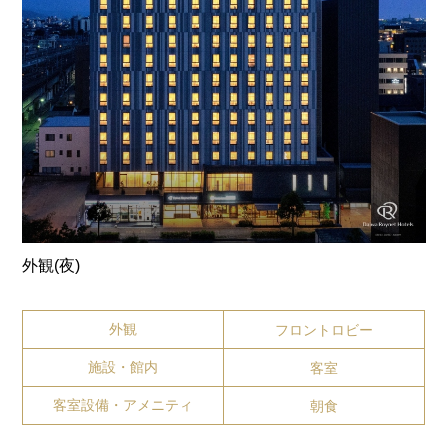
外観(夜)
外観
フロントロビー
施設・館内
客室
客室設備・アメニティ
朝食