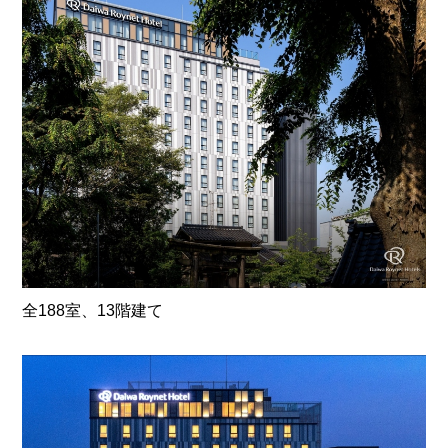
全188室、13階建て