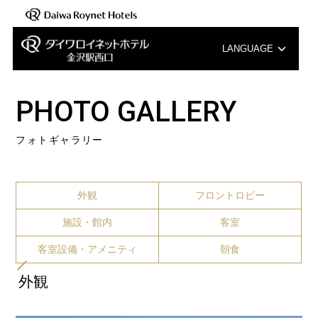
LANGUAGE
English
PHOTO GALLERY
中文（簡体字）
フォトギャラリー
中文（繁体字）
한국어
外観
フロントロビー
施設・館内
客室
客室設備・アメニティ
朝食
外観