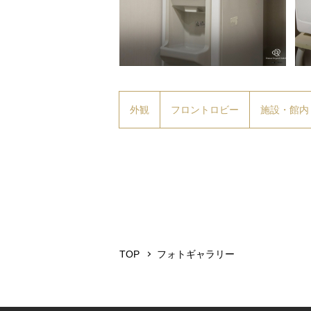
製氷機は（3階10階）の自動販売機コ
電
ーナーに設置
ー
外観
フロントロビー
施設・館内
TOP
フォトギャラリー