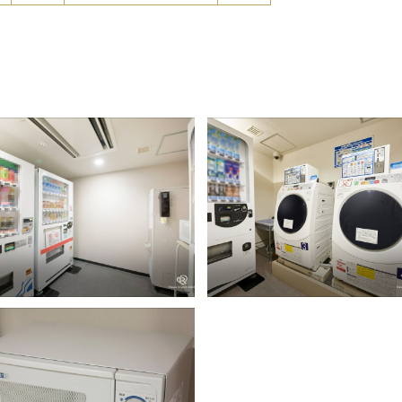
動販売機 （3階・10階）※アルコ
コインランドリー （3階・7階）
ルは10階のみ