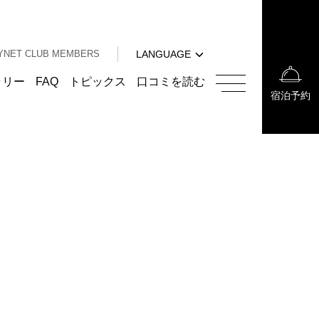
中文（簡体字）
中文（繁体字）
YNET CLUB MEMBERS
LANGUAGE
한국어
English
ラリー
FAQ
トピックス
口コミを読む
宿泊予約
中文（簡体字）
中文（繁体字）
한국어