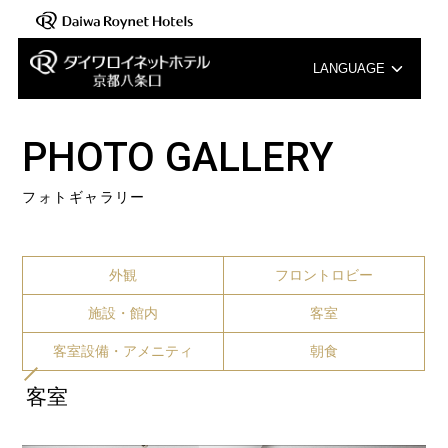
LANGUAGE
English
PHOTO GALLERY
中文（簡体字）
フォトギャラリー
中文（繁体字）
한국어
外観
フロントロビー
施設・館内
客室
客室設備・アメニティ
朝食
客室