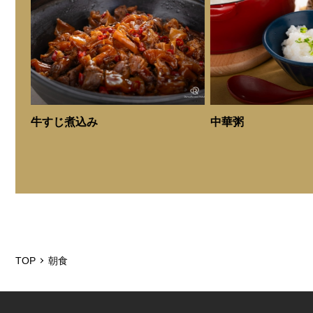
子供(6歳～12歳)：990円(税込)
未就学児(5歳以下)：無料
時間
平日 6：30～10：00 (最終入店9：30)
土日祝 7：00～10：00 (最終入店9：30)
牛すじ煮込み
中華粥
※9：45にはビュッフェ台のお料理を順次撤去いたしま
す。
の岡
備考
仕入れ状況によりメニューが変更になる場合がございま
す。
画像は全てイメージです。
TOP
朝食