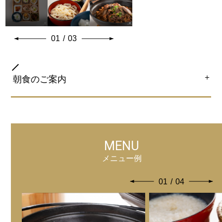
01
/
03
＋
朝食のご案内
会場
5階 朝食専科「あさげ」岡山駅前店
MENU
内容
メニュー例
和洋ビュッフェ
01
/
04
料金
大人(13歳以上)：1,980円(税込)