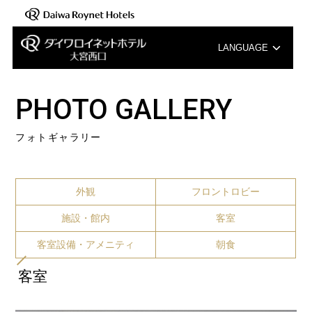
LANGUAGE
English
PHOTO GALLERY
中文（簡体字）
フォトギャラリー
中文（繁体字）
한국어
外観
フロントロビー
施設・館内
客室
客室設備・アメニティ
朝食
客室