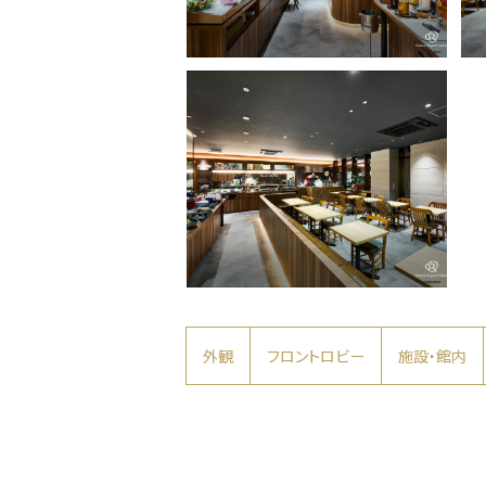
サ
朝
外観
フロントロビー
施設・館内