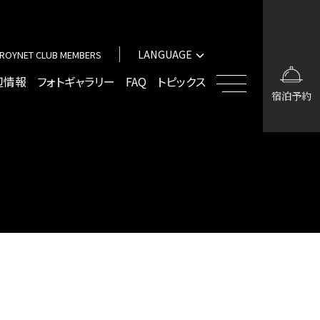
中文（簡体字）
中文（繁体字）
LANGUAGE
ROYNET CLUB MEMBERS
한국어
English
辺情報
フォトギャラリー
FAQ
トピックス
宿泊予約
中文（簡体字）
中文（繁体字）
한국어