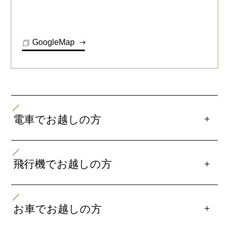
GoogleMap
＋
電車でお越しの方
・Osaka Metro(地下鉄)御堂筋線「心斎橋駅」1号出口よ
り徒歩約3分
＋
飛行機でお越しの方
・Osaka Metro(地下鉄)中央線「本町駅」12号出口より
徒歩約6分
・伊丹空港よりリムジンバスで「大阪駅前（梅田駅）」
・Osaka Metro(地下鉄)四つ橋線「四ツ橋駅」2号出口よ
まで約30分、「梅田駅」よりOsaka Metro(地下鉄)御堂
＋
お車でお越しの方
り徒歩約9分
筋線「心斎橋駅」まで約10分、下車後徒歩約3分