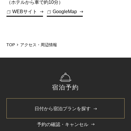
（ホテルから車で約10分）
・普通車 ：全長5.05m 全幅1.85m 車高
WEBサイト
GoogleMap
1.55m 重量1.6t
・ハイルーフ：全長5.12m 全幅1.90m 車高
1.88m 重量2.0t
※車種等によりご利用いただけない場合有。
TOP
アクセス・周辺情報
【料金】
2,000円（税込）/1台・1泊（14:00～翌11:00）
【注意事項】
先着順でご案内しており、ご予約は承っておりま
宿泊予約
せん。
駐車場内での事故・盗難などにつきましては当ホ
テルでは一切の責任を負いかねますのでご了承下
日付から宿泊プランを探す
さいませ。
満車やサイズオーバーの場合は、近隣のコインパ
ーキングをご利用下さい。
予約の確認・キャンセル
ご迷惑をお掛けいたしますが、予めご了承くださ