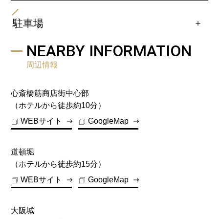
・関西国際空港より南海電鉄特急で「難波駅」まで約40
・京都方面よりお越しの場合
分、「難波駅」よりOsaka Metro(地下鉄)御堂筋線「心
・阪神高速１号環状線「本町出口」で降りて進行方向直
＋
駐車場
斎橋駅」まで約5分、下車徒歩約3分
進、中央大通り交差点を右折して直進後、御堂筋を左
・関西国際空港よりリムジンバスで「難波駅」まで約50
折、直進して南船場3北の交差点を左折いただくと左手
ホテルより徒歩約2分以内のところに提携駐車場がござ
NEARBY INFORMATION
分、「難波駅」よりOsaka Metro(地下鉄)御堂筋線「心
すぐがホテルです。
います。
斎橋駅」まで約5分、下車徒歩約3分
周辺情報
・神戸方面よりお越しの場合
PARKING
・阪神高速１６号線「阿波座出口」を降りて道なり中央
大通りを進行方向に直進、御堂筋を左折、直進して南船
心斎橋筋商店街中心部
【場所】
場3北の交差点を左折いただくと左手すぐがホテルで
（ホテルから徒歩約10分）
心斎橋大陽ビル駐車場(機械式立体駐車場)
す。
(当ホテルから徒歩2分圏内)
WEBサイト
GoogleMap
<所在地> 大阪市中央区南船場3-11-10
06-6241-5999
道頓堀
（ホテルから徒歩約15分）
【営業時間】
WEBサイト
GoogleMap
7:30～23:00（営業時間外の入出庫は出来かねます
ので何卒ご了承くださいませ。）
大阪城
【車両制限】