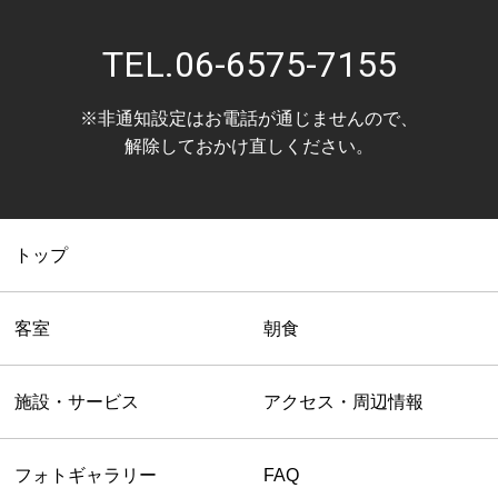
いますようお願い申し上げます。
TEL.
06-6575-7155
新紙幣、新硬貨ともに対応しております。
※非通知設定はお電話が通じませんので、
解除しておかけ直しください。
トップ
客室
朝食
施設・サービス
アクセス・周辺情報
フォトギャラリー
FAQ