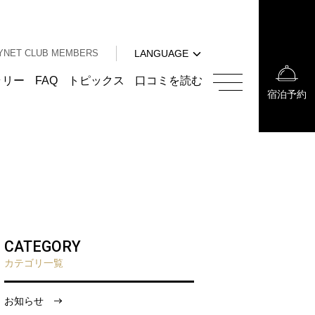
中文（簡体字）
中文（繁体字）
YNET CLUB MEMBERS
LANGUAGE
한국어
English
ラリー
FAQ
トピックス
口コミを読む
宿泊予約
中文（簡体字）
中文（繁体字）
한국어
CATEGORY
カテゴリ一覧
お知らせ