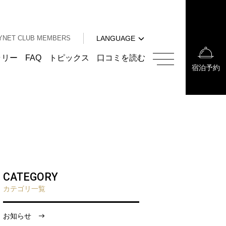
中文（簡体字）
中文（繁体字）
YNET CLUB MEMBERS
LANGUAGE
한국어
English
ラリー
FAQ
トピックス
口コミを読む
宿泊予約
中文（簡体字）
中文（繁体字）
한국어
CATEGORY
カテゴリ一覧
お知らせ