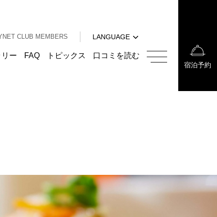
中文（簡体字）
中文（繁体字）
YNET CLUB MEMBERS
LANGUAGE
한국어
English
ラリー
FAQ
トピックス
口コミを読む
宿泊予約
中文（簡体字）
中文（繁体字）
한국어