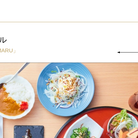
ル
ARU」