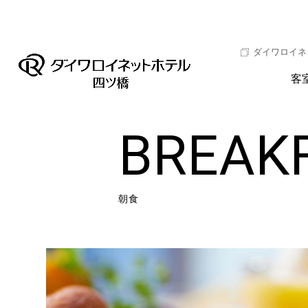
ダイワロイネ
客
BREAK
朝食