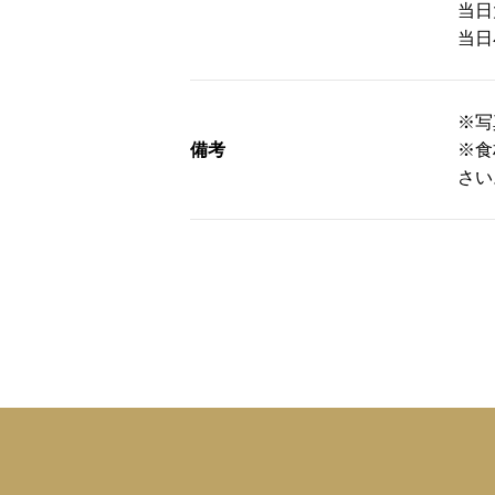
当日
当日
※写
備考
※食
さい