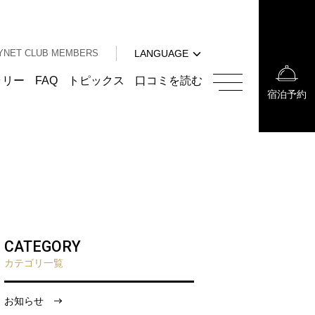
中文（簡体字）
中文（繁体字）
YNET CLUB MEMBERS
LANGUAGE
한국어
English
ラリー
FAQ
トピックス
口コミを読む
宿泊予約
中文（簡体字）
中文（繁体字）
한국어
CATEGORY
カテゴリ一覧
お知らせ