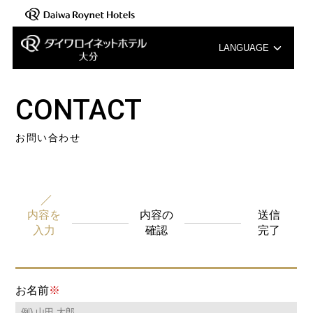
LANGUAGE
English
CONTACT
中文（簡体字）
お問い合わせ
中文（繁体字）
한국어
内容を
内容の
送信
入力
確認
完了
お名前
※