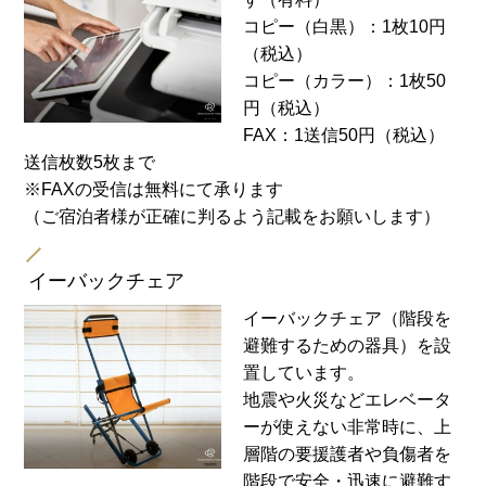
コピー（白黒）：1枚10円
（税込）
コピー（カラー）：1枚50
円（税込）
FAX：1送信50円（税込）
送信枚数5枚まで
※FAXの受信は無料にて承ります
（ご宿泊者様が正確に判るよう記載をお願いします）
イーバックチェア
イーバックチェア（階段を
避難するための器具）を設
置しています。
地震や火災などエレベータ
ーが使えない非常時に、上
層階の要援護者や負傷者を
階段で安全・迅速に避難す