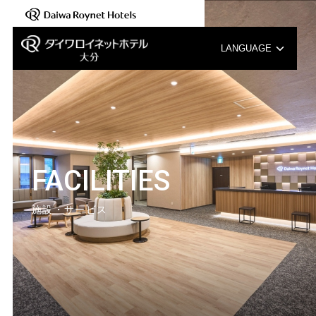
LANGUAGE
English
中文（簡体字）
中文（繁体字）
FACILITIES
한국어
施設・サービス