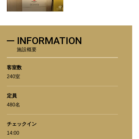
INFORMATION
施設概要
客室数
240室
定員
480名
チェックイン
14:00