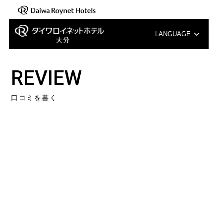
LANGUAGE
English
REVIEW
中文（簡体字）
口コミを書く
中文（繁体字）
한국어