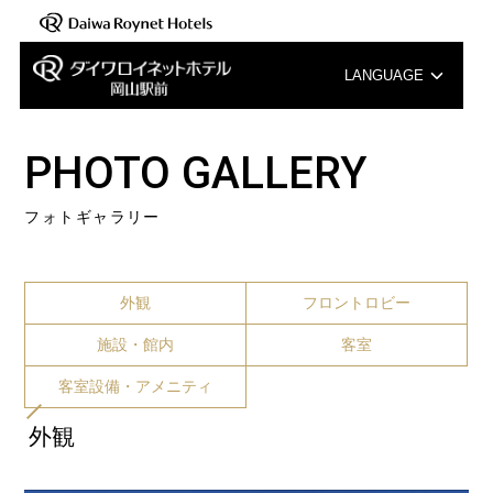
LANGUAGE
English
PHOTO GALLERY
中文（簡体字）
フォトギャラリー
中文（繁体字）
한국어
外観
フロントロビー
施設・館内
客室
客室設備・アメニティ
外観