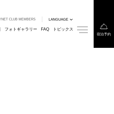
中文（簡体字）
中文（繁体字）
YNET CLUB MEMBERS
LANGUAGE
한국어
English
報
フォトギャラリー
FAQ
トピックス
宿泊予約
中文（簡体字）
中文（繁体字）
한국어