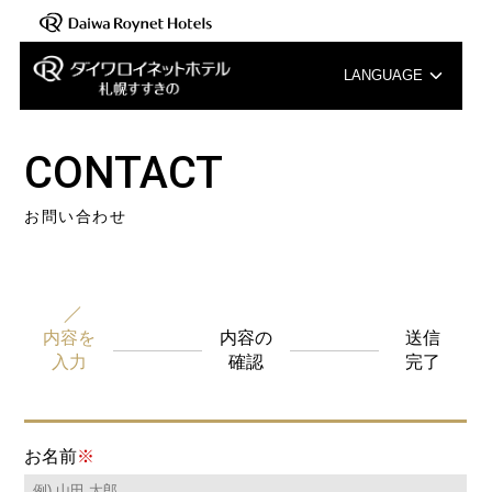
LANGUAGE
English
CONTACT
中文（簡体字）
お問い合わせ
中文（繁体字）
한국어
内容を
内容の
送信
入力
確認
完了
お名前
※