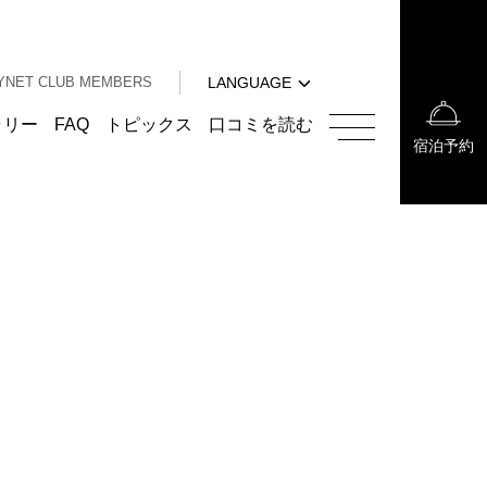
中文（簡体字）
中文（繁体字）
YNET CLUB MEMBERS
LANGUAGE
한국어
English
ラリー
FAQ
トピックス
口コミを読む
宿泊予約
中文（簡体字）
中文（繁体字）
한국어