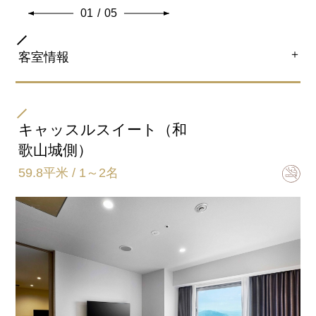
「ReFa BEAUTECH CURL IRON(カールアイロン)」設
01
/
05
置。ReFaの独自技術でプロの技をテクノロジーで再
現。 美しい立体感がつづくレア髪カールを叶えます。
＋
客室情報
共通客室設備・アメニティ
部屋タイプ
ジュニアスイート（和歌山城側）
キャッスルスイート（和
歌山城側）
ベッドサイズ
59.8平米 / 1～2名
140㎝×203㎝（2台）
バスタイプ
セパレート
特徴