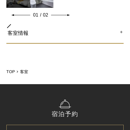
し、心地よく温め、うるおいを与えます。
「ReFa BEAUTECH CURL IRON(カールアイロン)」設
01
/
02
置。ReFaの独自技術でプロの技をテクノロジーで再
現。 美しい立体感がつづくレア髪カールを叶えます。
＋
客室情報
共通客室設備・アメニティ
部屋タイプ
ユニバーサルツイン（市街地側）
※6階のご用意となります。
TOP
客室
ベッドサイズ
122㎝×203㎝（2台）
バスタイプ
宿泊予約
ユニットバス