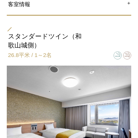
＋
客室情報
部屋タイプ
モデレートダブル（和歌山城側のみ）
スタンダードツイン（和
※高層階 確約予約は18階～19階にご用意となります。
歌山城側）
26.8平米 / 1～2名
ベッドサイズ
168㎝×203㎝（1台）
バスタイプ
ユニットバス
特徴
※ベビーベッド設置可
26.3平米広々のお部屋に幅168cmのベッドで2名様利用