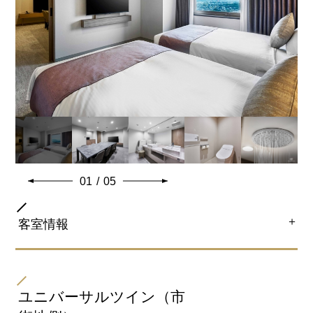
※ベビーベッド設置可
※当ホテル最上階（20階）
約55.4平米のマッサージチェアー付きのゆったりしたお
部屋です。
洗面台 2台、電子レンジ 、洗濯機設置
テレビ50インチ 2台（ワークスペース・寝室）
オーバーヘッドーシャワー付きの浴室
「ReFa FINE BUBBLE PURE(シャワー)」設置。淀みの
ない水と微細な泡へのこだわり、やさしく汚れを落と
し、心地よく温め、うるおいを与えます。
「ReFa BEAUTECH CURL IRON(カールアイロン)」設
01
/
05
置。ReFaの独自技術でプロの技をテクノロジーで再
現。 美しい立体感がつづくレア髪カールを叶えます。
＋
客室情報
共通客室設備・アメニティ
部屋タイプ
キャッスルスイート（和歌山城側）
ユニバーサルツイン（市