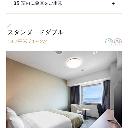
05
室内に金庫をご用意
＋
スーツケースを置いてもゆとりあるスペースを確
保しております。
PC・書類を広げてデスクワークに最適な環境をご
用意しております。
※画像はイメージです。
スタンダードダブル
18.7平米 / 1～2名
限定数にて客室をご用意しております。
※画像はイメージです。
旅の疲れを癒やすことができます。
お部屋の空気を快適・清潔に保つ、加湿機能付空
※ホテルによりマッサージチェアのタイプは異なります。
気清浄機を完備。
※画像はイメージです。
冬の乾燥しがちな客室に、あると嬉しいアイテム
です。
客室内には金庫をご用意しております。
貴重品の管理に活用ください。
※ホテルによりメーカー・タイプは異なります。
※画像はイメージです。
※画像はイメージです。