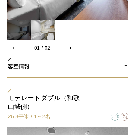
01
/
02
＋
客室情報
部屋タイプ
スタンダードダブル（和歌山城側・市街地側）
モデレートダブル（和歌
※高層階 確約予約は18階～20階にご用意となります。
山城側）
※最上階20階には 市街地側のみとなります。
26.3平米 / 1～2名
ベッドサイズ