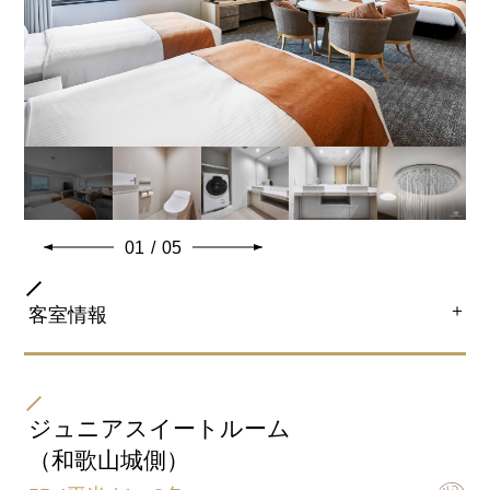
バスタイプ
ユニットバス
特徴
※ベビーベッド設置可
※高層階 確約予約のお部屋はプロジェクターをご用意
しております。
約35.7平米の広々のお部屋に幅122cmのベッド 2台はハ
01
/
05
リウット使用も可能です
お子様連れのご家族、友人、カップルのご利用のおすす
＋
客室情報
めです
「ReFa FINE BUBBLE PURE(シャワー)」設置。淀みの
ない水と微細な泡へのこだわり、やさしく汚れを落と
部屋タイプ
し、心地よく温め、うるおいを与えます。
ファミリーフォースルーム（和歌山城側）
ジュニアスイートルーム
「ReFa BEAUTECH CURL IRON(カールアイロン)」設
（和歌山城側）
置。ReFaの独自技術でプロの技をテクノロジーで再
現。 美しい立体感がつづくレア髪カールを叶えます。
ベッドサイズ