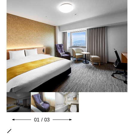
154㎝×203㎝（1台）
バスタイプ
ユニットバス
特徴
※ベビーベッド設置不可
ビジネスにも快適なワイドデスク設置
幅154㎝のベッド設置で2名様利用にもおすすめです。
共通客室設備・アメニティ
01
/
03