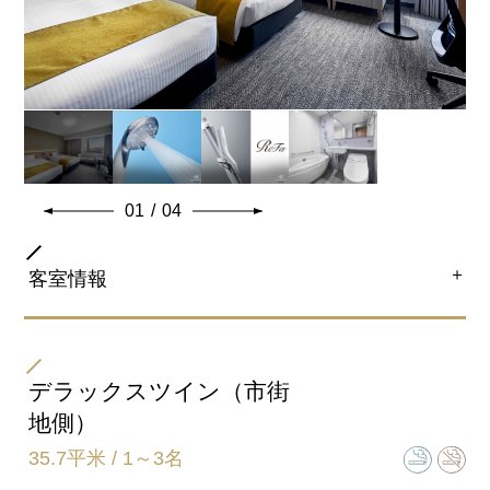
時も快適にお泊り頂けます。
マッサージチェアー設置
共通客室設備・アメニティ
01
/
04
＋
客室情報
部屋タイプ
スタンダードツイン（和歌山城側のみ）
デラックスツイン（市街
※高層階 確約予約は18階～19階にご用意となります。
地側）
35.7平米 / 1～3名
ベッドサイズ