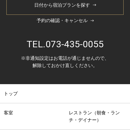
日付から宿泊プランを探す
特徴
※ベビーベッド設置可
予約の確認・キャンセル
※当ホテル6階 1室のみのご用意となります。
約34.7平米の広々のお部屋に幅122cm2台用意
TEL.
073-435-0055
「ReFa BEAUTECH CURL IRON(カールアイロン)」設
置。ReFaの独自技術でプロの技をテクノロジーで再
※非通知設定はお電話が通じませんので、
現。 美しい立体感がつづくレア髪カールを叶えます。
解除しておかけ直しください。
共通客室設備・アメニティ
トップ
客室
レストラン（朝食・ラン
チ・デイナー）