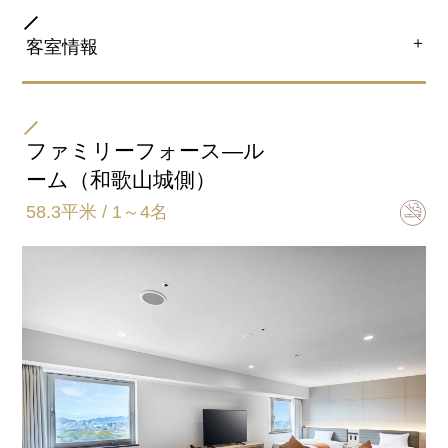
現。 美しい立体感がつづくレア髪カールを叶えます。
＋
客室情報
共通客室設備・アメニティ
部屋タイプ
デラックスツイン（市街地側のみ）
ファミリーフォース―ル
※画像はエキストラベッドを設置した大人3名様利用時
ーム（和歌山城側）
のイメージです。
58.3平米 / 1～4名
ベッドサイズ
122㎝×203㎝（2台）
97㎝×187㎝（1台、エキストラベッドをご用意）
※エキストラベッドは大人3名様ご利用時の設置となり
ます。
大人1～２名様の利用時はエキストラベッドの設置はご
ざいません。