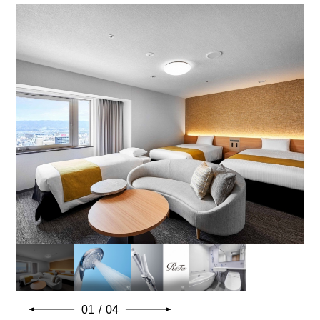
122㎝×203㎝（2台）
バスタイプ
ユニットバス
特徴
※ベビーベッド設置可
26.8平米広々のお部屋に幅122cmのベッド 2台用意ハリ
ウット使用も可能です
お子様連れのご家族、友人、カップルのご利用のおすす
めです
「ReFa FINE BUBBLE PURE(シャワー)」設置。淀みの
ない水と微細な泡へのこだわり、やさしく汚れを落と
し、心地よく温め、うるおいを与えます。
「ReFa BEAUTECH CURL IRON(カールアイロン)」設
置。ReFaの独自技術でプロの技をテクノロジーで再
01
/
04