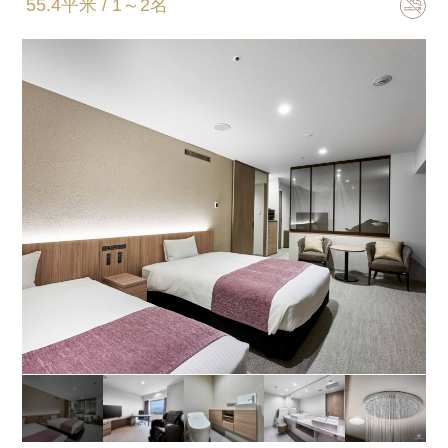
55.4平米 / 1～2名
122㎝×203㎝（4台）
共通客室設備・アメニティ
バスタイプ
セパレート
特徴
※ベビーベッド設置可
※当ホテル最上階（20階）
約58.3平米のゆったりしたお部屋です
ベット4台のお部屋、ハリウット使用もできます
洗面台 2台、電子レンジ 、洗濯機設置
テレビ65インチ
オーバーヘッドーシャワー付きの浴室
「ReFa FINE BUBBLE PURE(シャワー)」設置。淀みの
ない水と微細な泡へのこだわり、やさしく汚れを落と
し、心地よく温め、うるおいを与えます。