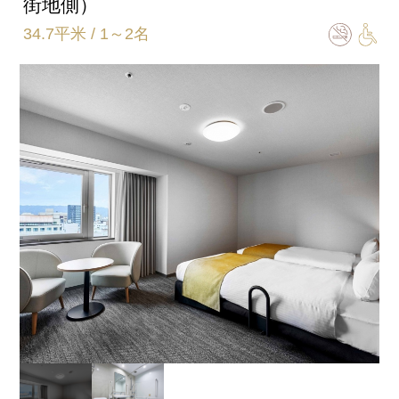
街地側）
ベッドサイズ
34.7平米 / 1～2名
140㎝×203㎝（2台）
バスタイプ
セパレート
特徴
※ベビーベッド設置可
※当ホテル最上階（20階）
約59.8平米のリビングがあるゆったりしたお部屋です
洗面台 2台、電子レンジ 、洗濯機設置
リビング テレビ65インチ 1台、寝室 テレビ50インチ 1
台
オーバーヘッドーシャワー付きの浴室
「ReFa FINE BUBBLE PURE(シャワー)」設置。淀みの
ない水と微細な泡へのこだわり、やさしく汚れを落と