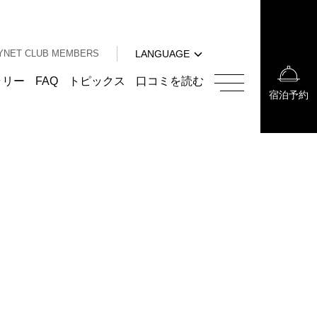
中文（簡体字）
中文（繁体字）
YNET CLUB MEMBERS
LANGUAGE
한국어
English
ラリー
FAQ
トピックス
口コミを読む
宿泊予約
中文（簡体字）
中文（繁体字）
한국어