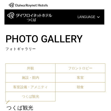
LANGUAGE
English
PHOTO GALLERY
中文（簡体字）
フォトギャラリー
中文（繁体字）
한국어
外観
フロントロビー
施設・館内
客室
客室設備・アメニティ
朝食
つくば観光
つくば観光