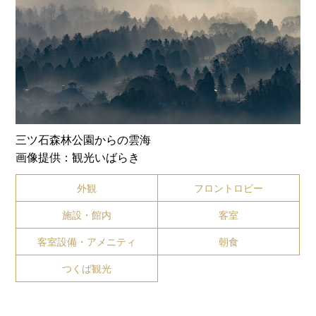
三ツ石森林公園からの雲海
画像提供：観光いばらき
外観
フロントロビー
施設・館内
客室
客室設備・アメニティ
朝食
つくば観光