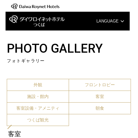
LANGUAGE
English
PHOTO GALLERY
中文（簡体字）
フォトギャラリー
中文（繁体字）
한국어
外観
フロントロビー
施設・館内
客室
客室設備・アメニティ
朝食
つくば観光
客室