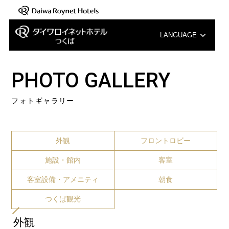
LANGUAGE
English
PHOTO GALLERY
中文（簡体字）
フォトギャラリー
中文（繁体字）
한국어
外観
フロントロビー
施設・館内
客室
客室設備・アメニティ
朝食
つくば観光
外観